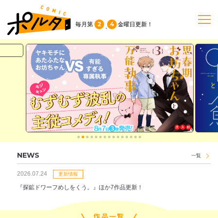
2
4
毎月第
金曜日
更新！
、
TOP
作品一覧
単行本
NEWS
NEWS
一覧
持ち込み
2026.07.24
更新情報
『探鉱ドワーフめしをくう。』ほか7作品更新！
お問い合わせ
作品一覧