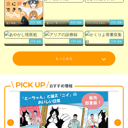
3/27
8/22
7/11
更新
更新
更新
親が再婚して急に妹
愛されて育ったでか
クロコサギ人外さん
ができた
い獣人の話
と研究員くん。
1/29
1/29
1/29
更新
更新
更新
あやかし怪医処
アリアの診療録
かくりよ骨董収集録
もっとみる
PICK UP
おすすめ情報