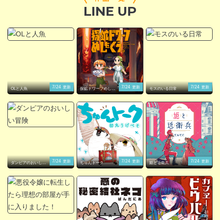
LINE UP
閉じる
7/24
7/24
7/24
更新
更新
更新
OLと人魚
探鉱ドワーフめしを
モスのいる日常
くう。
7/24
7/24
7/24
更新
更新
更新
ダンピアのおいしい
ちゅんトーク
姫と近衛兵
冒険