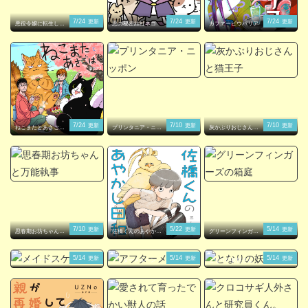
7/24
7/24
7/24
更新
更新
更新
悪役令嬢に転生した
悪の秘密結社ネコ
カフヱーピウパリア
ら理想の部屋が手に
入りました！
7/24
7/10
7/10
更新
更新
更新
ねこまたとあさごは
プリンタニア・ニッ
灰かぶりおじさんと
ん
ポン
猫王子
7/10
5/22
5/14
更新
更新
更新
思春期お坊ちゃんと
佐橋くんのあやかし
グリーンフィンガー
万能執事
日和
ズの箱庭
5/14
5/14
5/14
更新
更新
更新
メイドスケーター
アフターメルヘン
となりの妖怪さん