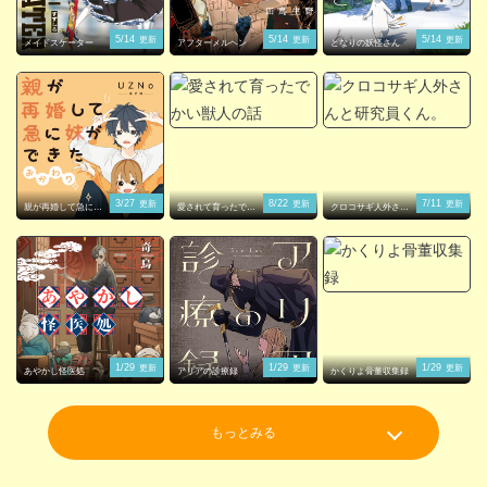
5/14
5/14
5/14
更新
更新
更新
メイドスケーター
アフターメルヘン
となりの妖怪さん
3/27
8/22
7/11
更新
更新
更新
親が再婚して急に妹
愛されて育ったでか
クロコサギ人外さん
ができた
い獣人の話
と研究員くん。
1/29
1/29
1/29
更新
更新
更新
あやかし怪医処
アリアの診療録
かくりよ骨董収集録
もっとみる