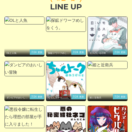
LINE UP
閉じる
7/24
7/24
7/24
更新
更新
更新
OLと人魚
探鉱ドワーフめしを
モスのいる日常
くう。
7/24
7/24
7/24
更新
更新
更新
ダンピアのおいしい
ちゅんトーク
姫と近衛兵
冒険