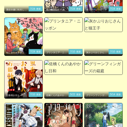
7/24
7/24
7/24
更新
更新
更新
悪役令嬢に転生した
悪の秘密結社ネコ
カフヱーピウパリア
ら理想の部屋が手に
入りました！
7/24
7/10
7/10
更新
更新
更新
ねこまたとあさごは
プリンタニア・ニッ
灰かぶりおじさんと
ん
ポン
猫王子
7/10
5/22
5/14
更新
更新
更新
思春期お坊ちゃんと
佐橋くんのあやかし
グリーンフィンガー
万能執事
日和
ズの箱庭