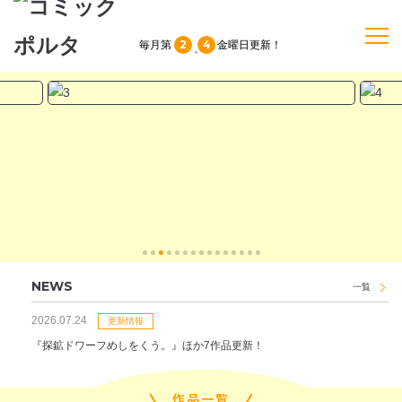
2
4
毎月第
金曜日
更新！
、
TOP
作品一覧
単行本
NEWS
NEWS
一覧
持ち込み
2026.07.24
更新情報
『探鉱ドワーフめしをくう。』ほか7作品更新！
お問い合わせ
作品一覧