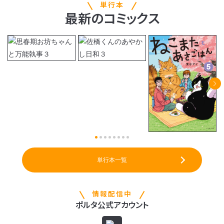
単行本
最新
の
コミックス
単行本一覧
情報配信中
ポルタ公式アカウント