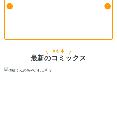
単行本
最新
の
コミックス