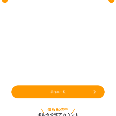
単行本一覧
情報配信中
ポルタ公式アカウント