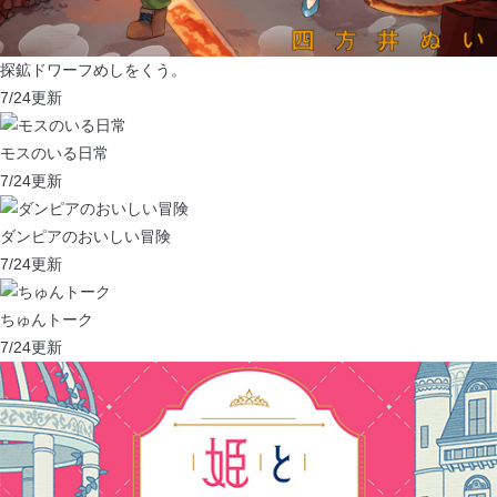
探鉱ドワーフめしをくう。
7/24
更新
モスのいる日常
7/24
更新
ダンピアのおいしい冒険
7/24
更新
ちゅんトーク
7/24
更新