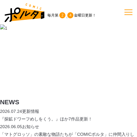
毎月第
2
4
金曜日
更新！
、
TOP
作品一覧
単行本
NEWS
NEWS
持ち込み
2026.07.24
更新情報
『探鉱ドワーフめしをくう。』ほか7作品更新！
2026.06.05
お知らせ
お問い合わせ
「マトグロッソ」の素敵な物語たちが「COMICポルタ」に仲間入りし