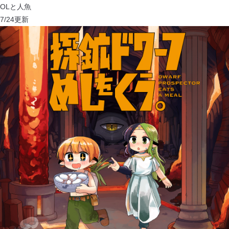
OLと人魚
7/24
更新