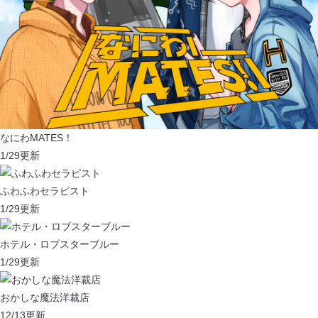
なにわMATES！
1/29
更新
ふわふわセラピスト
1/29
更新
ホテル・ロブスターブルー
1/29
更新
おかしな魔法洋裁店
12/13
更新