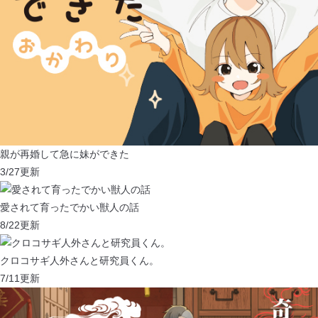
親が再婚して急に妹ができた
3/27
更新
愛されて育ったでかい獣人の話
8/22
更新
クロコサギ人外さんと研究員くん。
7/11
更新