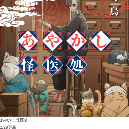
あやかし怪医処
1/29
更新