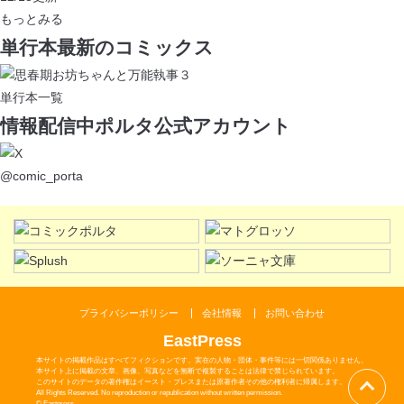
もっとみる
単行本
最新
の
コミックス
単行本一覧
情報配信中
ポルタ公式アカウント
@comic_porta
プライバシーポリシー
会社情報
お問い合わせ
EastPress
本サイトの掲載作品はすべてフィクションです。実在の人物・団体・事件等には一切関係ありません。
本サイト上に掲載の文章、画像、写真などを無断で複製することは法律で禁じられています。
このサイトのデータの著作権はイースト・プレスまたは原著作者その他の権利者に帰属します。
All Rights Reserved. No reproduction or republication without written permission.
© Eastpress