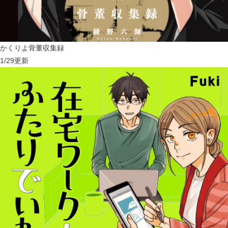
かくりよ骨董収集録
1/29
更新