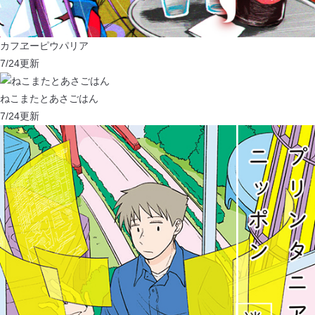
カフヱーピウパリア
7/24
更新
ねこまたとあさごはん
7/24
更新