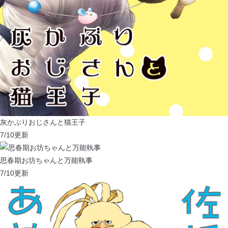
灰かぶりおじさんと猫王子
7/10
更新
思春期お坊ちゃんと万能執事
7/10
更新