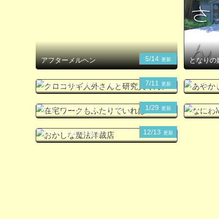
5/14
アフターメルヘン
となりの
更新
7/11
クロコサギ人外さんと研究員
あやかし
更新
くん。
1/29
在宅ワークもふたりでいれば
なにわMA
更新
12/13
おかしな魔法洋裁店
更新