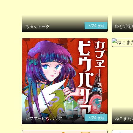
7/24
ちゅんトーク
姫と近衛
更新
7/24
カフヱーピウパリア
ねこまた
更新