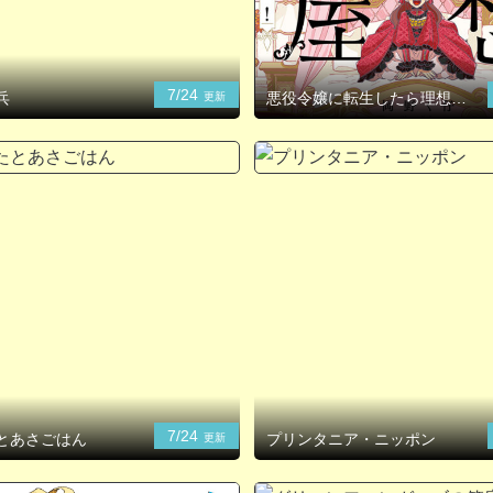
7/24
兵
悪役令嬢に転生したら理想の
更新
部屋が手に入りました！
7/24
とあさごはん
プリンタニア・ニッポン
更新