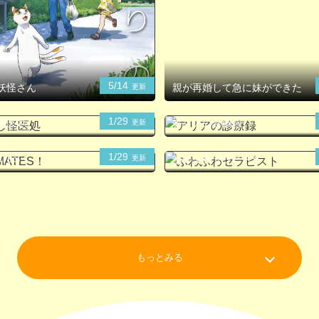
5/14
妖怪さん
親が再婚して急に妹ができた
更新
1/29
怪医処
アリアの診療録
更新
1/29
TES！
ふわふわセラピスト
更新
もっとみる