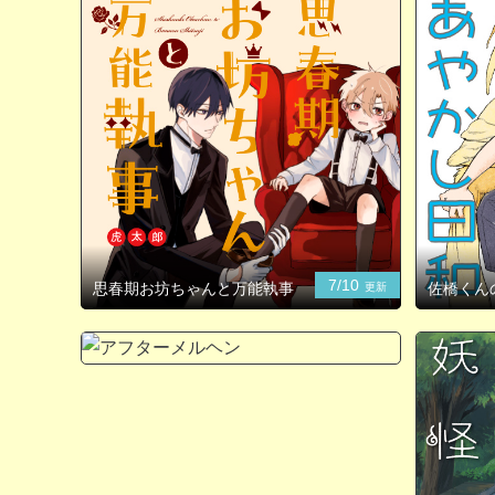
7/10
思春期お坊ちゃんと万能執事
佐橋くん
更新