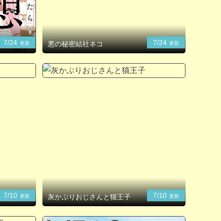
7/24
7/24
悪の秘密結社ネコ
更新
更新
7/10
7/10
灰かぶりおじさんと猫王子
更新
更新