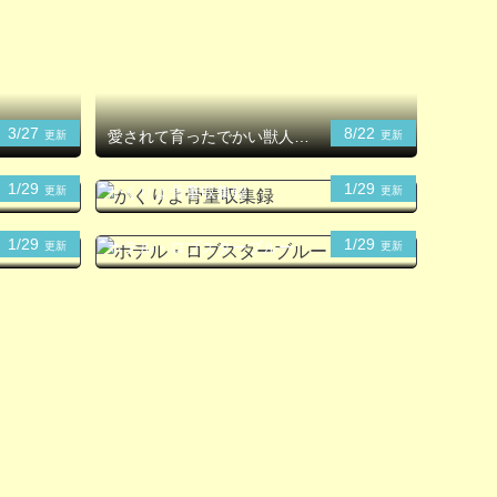
3/27
8/22
愛されて育ったでかい獣人の
更新
更新
話
1/29
1/29
かくりよ骨董収集録
更新
更新
1/29
1/29
ホテル・ロブスターブルー
更新
更新