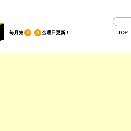
TOP
2
4
毎月第
金曜日
更新！
TOP
、
作品一覧
単行本
NEWS
持ち込み
お問い合わせ