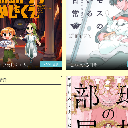
7/24
ーフめしをくう。
モスのいる日常
更新