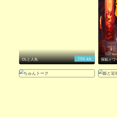
7/24
OLと人魚
探鉱ドワ
更新