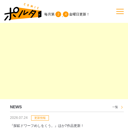
毎月第
2
4
金曜日
更新！
、
TOP
作品一覧
単行本
NEWS
持ち込み
NEWS
一覧
2026.07.24
お問い合わせ
更新情報
『探鉱ドワーフめしをくう。』ほか7作品更新！