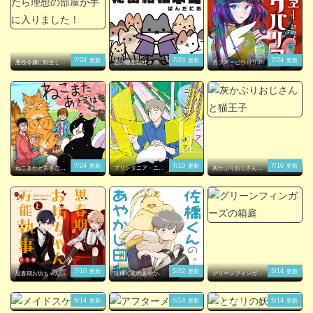
7/24
7/24
7/24
更新
更新
更新
悪役令嬢に転生した
悪の秘密結社ネコ
カフヱーピウパリア
ら理想の部屋が手に
入りました！
7/24
7/10
7/10
更新
更新
更新
ねこまたとあさごは
プリンタニア・ニッ
灰かぶりおじさんと
ん
ポン
猫王子
7/10
5/22
5/14
更新
更新
更新
思春期お坊ちゃんと
佐橋くんのあやかし
グリーンフィンガー
万能執事
日和
ズの箱庭
5/14
5/14
5/14
更新
更新
更新
メイドスケーター
アフターメルヘン
となりの妖怪さん