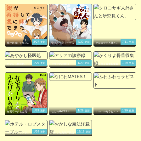
3/27
8/22
7/11
更新
更新
更新
親が再婚して急に妹
愛されて育ったでか
クロコサギ人外さん
ができた
い獣人の話
と研究員くん。
1/29
1/29
1/29
更新
更新
更新
あやかし怪医処
アリアの診療録
かくりよ骨董収集録
1/29
1/29
1/29
更新
更新
更新
在宅ワークもふたり
なにわMATES！
ふわふわセラピスト
でいれば
1/29
12/13
更新
更新
ホテル・ロブスター
おかしな魔法洋裁店
ブルー