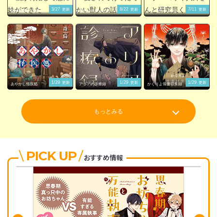
3/27
8/22
7/11
更新
更新
更新
親が再婚して急に妹
愛されて育ったでか
クロコサギ人外さん
ができた
い獣人の話
と研究員くん。
1/29
1/29
1/29
更新
更新
更新
あやかし怪医処
アリアの診療録
かくりよ骨董収集録
もっとみる
PICK UP
おすすめ情報