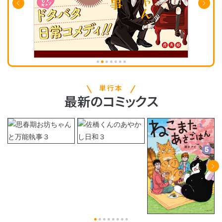
単行本
最新
の
コミックス