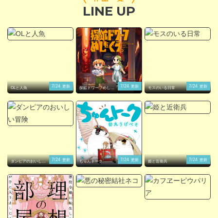
LINE UP
閉じる
7/24
7/24
7/24
更新
更新
更新
OLと人魚
探鉱ドワーフめしを
モスのいる日常
くう。
7/24
7/24
7/24
更新
更新
更新
ダンピアのおいしい
ちゅんトーク
姫と近衛兵
冒険