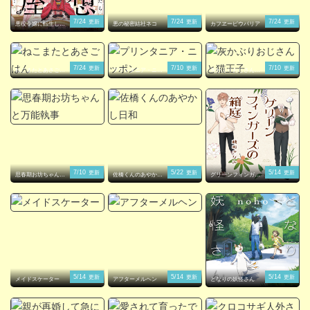
7/24
7/24
7/24
更新
更新
更新
悪役令嬢に転生した
悪の秘密結社ネコ
カフヱーピウパリア
ら理想の部屋が手に
入りました！
7/24
7/10
7/10
更新
更新
更新
ねこまたとあさごは
プリンタニア・ニッ
灰かぶりおじさんと
ん
ポン
猫王子
7/10
5/22
5/14
更新
更新
更新
思春期お坊ちゃんと
佐橋くんのあやかし
グリーンフィンガー
万能執事
日和
ズの箱庭
5/14
5/14
5/14
更新
更新
更新
メイドスケーター
アフターメルヘン
となりの妖怪さん