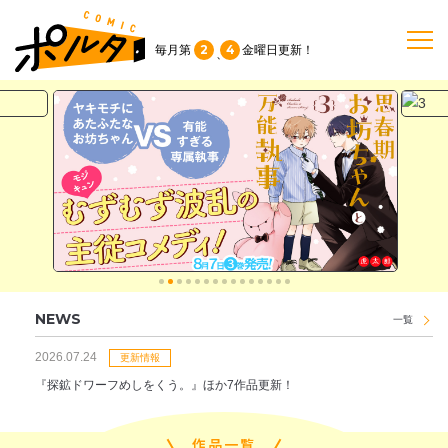
2
4
毎月第
金曜日
更新！
、
TOP
作品一覧
単行本
NEWS
NEWS
一覧
持ち込み
2026.07.24
更新情報
『探鉱ドワーフめしをくう。』ほか7作品更新！
お問い合わせ
作品一覧