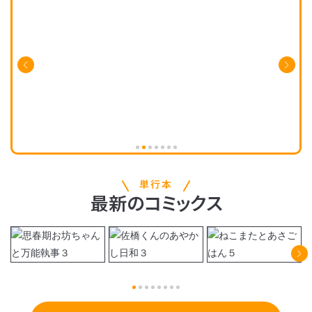
単行本
最新
の
コミックス