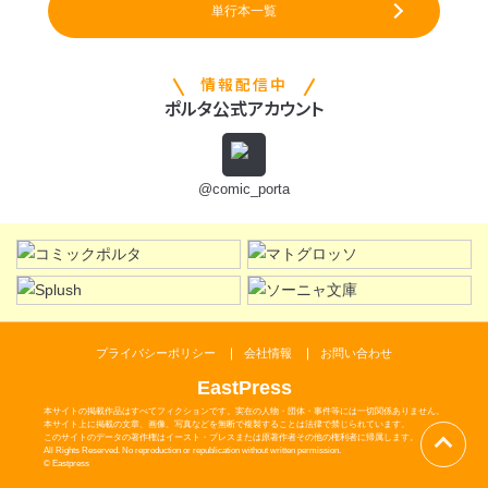
単行本一覧
情報配信中
ポルタ公式アカウント
@comic_porta
プライバシーポリシー
会社情報
お問い合わせ
EastPress
本サイトの掲載作品はすべてフィクションです。実在の人物・団体・事件等には一切関係ありません。
本サイト上に掲載の文章、画像、写真などを無断で複製することは法律で禁じられています。
このサイトのデータの著作権はイースト・プレスまたは原著作者その他の権利者に帰属します。
All Rights Reserved. No reproduction or republication without written permission.
© Eastpress