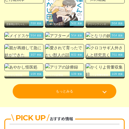
7/10
5/22
5/14
更新
更新
更新
思春期お坊ちゃんと
佐橋くんのあやかし
グリーンフィンガー
万能執事
日和
ズの箱庭
5/14
5/14
5/14
更新
更新
更新
メイドスケーター
アフターメルヘン
となりの妖怪さん
3/27
8/22
7/11
更新
更新
更新
親が再婚して急に妹
愛されて育ったでか
クロコサギ人外さん
ができた
い獣人の話
と研究員くん。
1/29
1/29
1/29
更新
更新
更新
あやかし怪医処
アリアの診療録
かくりよ骨董収集録
もっとみる
PICK UP
おすすめ情報