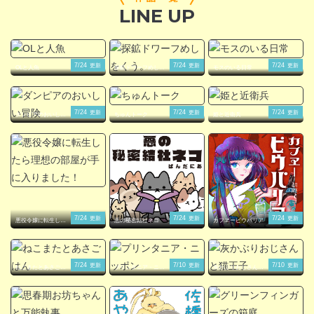
LINE UP
閉じる
7/24
7/24
7/24
更新
更新
更新
OLと人魚
探鉱ドワーフめしを
モスのいる日常
くう。
7/24
7/24
7/24
更新
更新
更新
ダンピアのおいしい
ちゅんトーク
姫と近衛兵
冒険
7/24
7/24
7/24
更新
更新
更新
悪役令嬢に転生した
悪の秘密結社ネコ
カフヱーピウパリア
ら理想の部屋が手に
入りました！
7/24
7/10
7/10
更新
更新
更新
ねこまたとあさごは
プリンタニア・ニッ
灰かぶりおじさんと
ん
ポン
猫王子