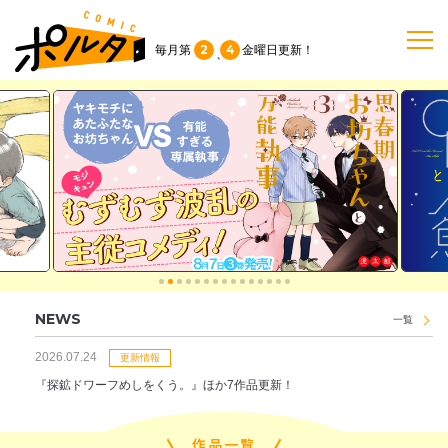
2
4
毎月第
金曜日
更新！
、
TOP
作品一覧
単行本
NEWS
NEWS
一覧
持ち込み
2026.07.24
更新情報
『探鉱ドワーフめしをくう。』ほか7作品更新！
お問い合わせ
作品一覧