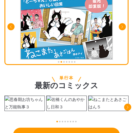
単行本
最新
の
コミックス