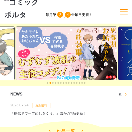
毎月第
2
4
金曜日
更新！
、
TOP
作品一覧
単行本
NEWS
NEWS
一覧
持ち込み
2026.07.24
更新情報
『探鉱ドワーフめしをくう。』ほか7作品更新！
お問い合わせ
作品一覧