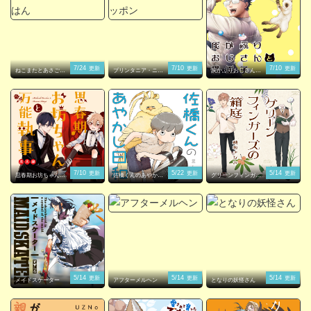
7/24
7/10
7/10
更新
更新
更新
ねこまたとあさごは
プリンタニア・ニッ
灰かぶりおじさんと
ん
ポン
猫王子
7/10
5/22
5/14
更新
更新
更新
思春期お坊ちゃんと
佐橋くんのあやかし
グリーンフィンガー
万能執事
日和
ズの箱庭
5/14
5/14
5/14
更新
更新
更新
メイドスケーター
アフターメルヘン
となりの妖怪さん