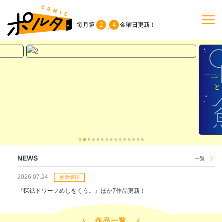
毎月第
2
4
金曜日
更新！
、
TOP
作品一覧
単行本
NEWS
NEWS
一覧
持ち込み
2026.07.24
更新情報
『探鉱ドワーフめしをくう。』ほか7作品更新！
お問い合わせ
作品一覧