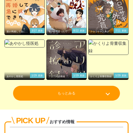
3/27
8/22
7/11
更新
更新
更新
親が再婚して急に妹
愛されて育ったでか
クロコサギ人外さん
ができた
い獣人の話
と研究員くん。
1/29
1/29
1/29
更新
更新
更新
あやかし怪医処
アリアの診療録
かくりよ骨董収集録
もっとみる
PICK UP
おすすめ情報