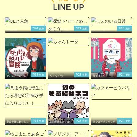
LINE UP
閉じる
7/24
7/24
7/24
更新
更新
更新
OLと人魚
探鉱ドワーフめしを
モスのいる日常
くう。
7/24
7/24
7/24
更新
更新
更新
ダンピアのおいしい
ちゅんトーク
姫と近衛兵
冒険
7/24
7/24
7/24
更新
更新
更新
悪役令嬢に転生した
悪の秘密結社ネコ
カフヱーピウパリア
ら理想の部屋が手に
入りました！