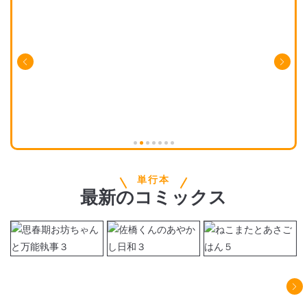
単行本
最新
の
コミックス