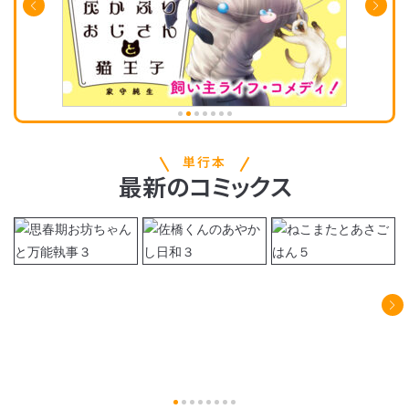
単行本
最新
の
コミックス