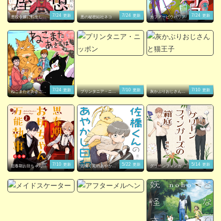
7/24
7/24
7/24
更新
更新
更新
悪役令嬢に転生した
悪の秘密結社ネコ
カフヱーピウパリア
ら理想の部屋が手に
入りました！
7/24
7/10
7/10
更新
更新
更新
ねこまたとあさごは
プリンタニア・ニッ
灰かぶりおじさんと
ん
ポン
猫王子
7/10
5/22
5/14
更新
更新
更新
思春期お坊ちゃんと
佐橋くんのあやかし
グリーンフィンガー
万能執事
日和
ズの箱庭