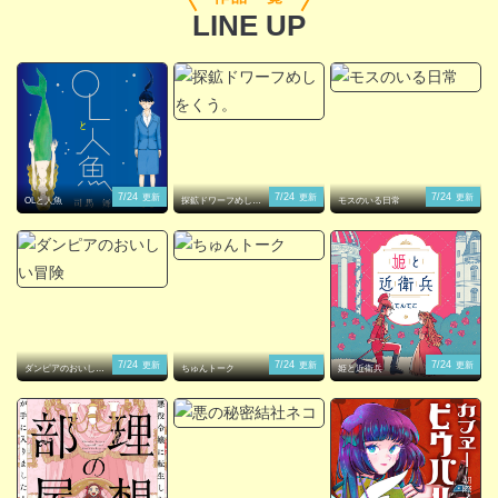
LINE UP
閉じる
7/24
7/24
7/24
更新
更新
更新
OLと人魚
探鉱ドワーフめしを
モスのいる日常
くう。
7/24
7/24
7/24
更新
更新
更新
ダンピアのおいしい
ちゅんトーク
姫と近衛兵
冒険