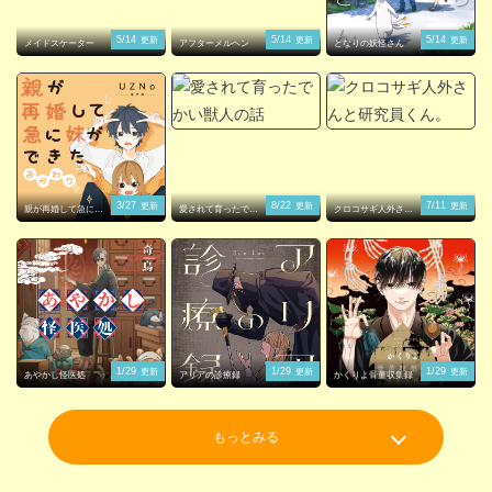
5/14
5/14
5/14
更新
更新
更新
メイドスケーター
アフターメルヘン
となりの妖怪さん
3/27
8/22
7/11
更新
更新
更新
親が再婚して急に妹
愛されて育ったでか
クロコサギ人外さん
ができた
い獣人の話
と研究員くん。
1/29
1/29
1/29
更新
更新
更新
あやかし怪医処
アリアの診療録
かくりよ骨董収集録
もっとみる