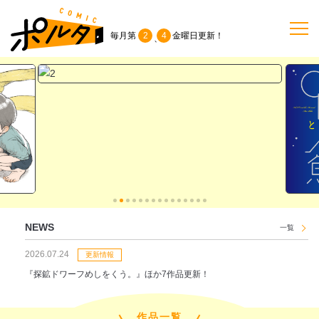
毎月第
2
4
金曜日
更新！
、
TOP
作品一覧
単行本
NEWS
NEWS
一覧
持ち込み
2026.07.24
更新情報
『探鉱ドワーフめしをくう。』ほか7作品更新！
お問い合わせ
作品一覧