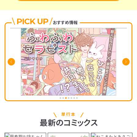
PICK UP
おすすめ情報
単行本
最新
の
コミックス