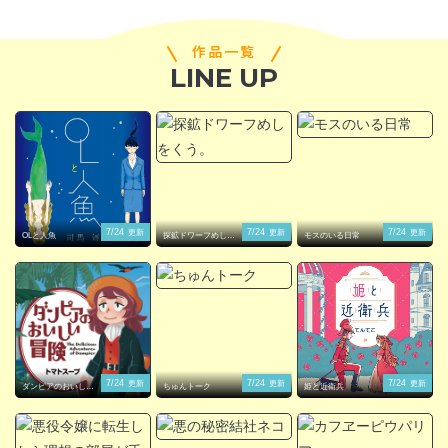
作品一覧
LINE UP
閉じる
7/24
7/24
7/24
更新
更新
更新
OLと人魚
探鉱ドワーフめしを
モスのいる日常
くう。
7/24
7/24
7/24
更新
更新
更新
ダンピアのおいしい
ちゅんトーク
姫と近衛兵
冒険