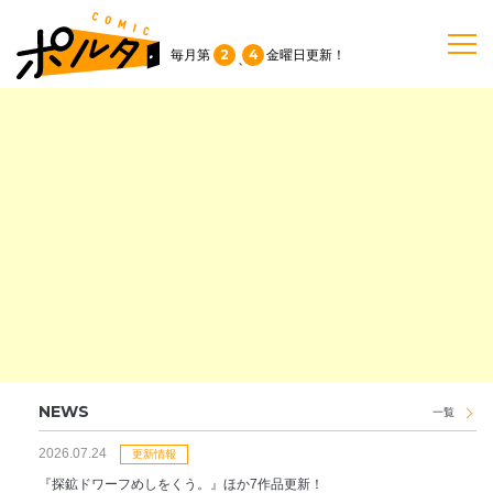
2
4
毎月第
金曜日
更新！
、
TOP
作品一覧
単行本
NEWS
持ち込み
NEWS
一覧
2026.07.24
お問い合わせ
更新情報
『探鉱ドワーフめしをくう。』ほか7作品更新！