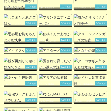
7/24
7/24
7/24
更新
更新
更新
悪役令嬢に転生した
悪の秘密結社ネコ
カフヱーピウパリア
ら理想の部屋が手に
入りました！
7/24
7/10
7/10
更新
更新
更新
ねこまたとあさごは
プリンタニア・ニッ
灰かぶりおじさんと
ん
ポン
猫王子
7/10
5/22
5/14
更新
更新
更新
思春期お坊ちゃんと
佐橋くんのあやかし
グリーンフィンガー
万能執事
日和
ズの箱庭
5/14
5/14
5/14
更新
更新
更新
メイドスケーター
アフターメルヘン
となりの妖怪さん
3/27
8/22
7/11
更新
更新
更新
親が再婚して急に妹
愛されて育ったでか
クロコサギ人外さん
ができた
い獣人の話
と研究員くん。
1/29
1/29
1/29
更新
更新
更新
あやかし怪医処
アリアの診療録
かくりよ骨董収集録
1/29
1/29
1/29
更新
更新
更新
在宅ワークもふたり
なにわMATES！
ふわふわセラピスト
でいれば