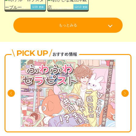
1/29
12/13
更新
更新
ホテル・ロブスター
おかしな魔法洋裁店
ブルー
もっとみる
PICK UP
おすすめ情報