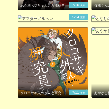
7/10
思春期お坊ちゃんと万能執事
佐橋くん
更新
5/14
アフターメルヘン
となりの
更新
7/11
クロコサギ人外さんと研究員
あやかし
更新
くん。