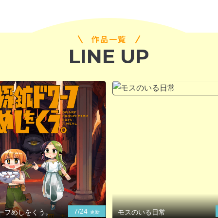
作品一覧
LINE UP
7/24
ーフめしをくう。
モスのいる日常
更新