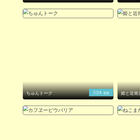
7/24
ちゅんトーク
姫と近衛
更新