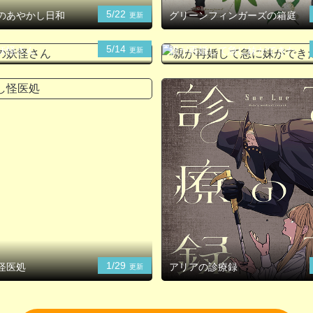
5/22
のあやかし日和
グリーンフィンガーズの箱庭
更新
5/14
妖怪さん
親が再婚して急に妹ができた
更新
1/29
怪医処
アリアの診療録
更新