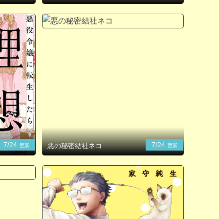
7/24
7/24
悪の秘密結社ネコ
更新
更新