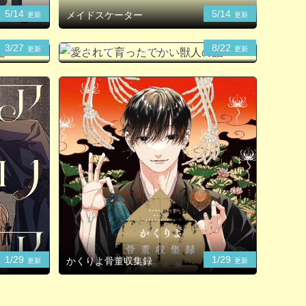
5/14
5/14
メイドスケーター
更新
更新
3/27
8/22
愛されて育ったでかい獣人の
更新
更新
話
1/29
1/29
かくりよ骨董収集録
更新
更新