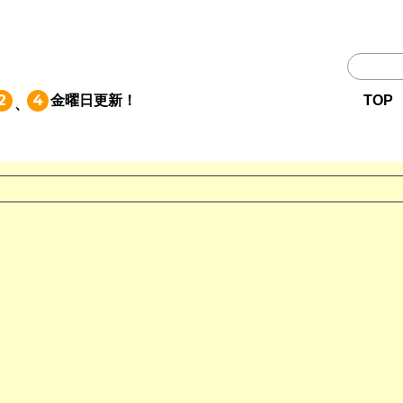
TOP
2
4
金曜日
更新！
TOP
、
作品一覧
単行本
NEWS
持ち込み
お問い合わせ