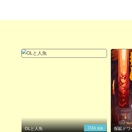
7/24
OLと人魚
探鉱ドワ
更新