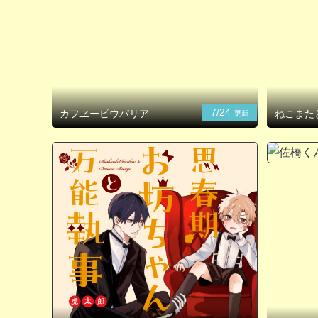
7/24
カフヱーピウパリア
ねこまた
更新