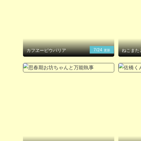
7/24
カフヱーピウパリア
ねこまた
更新