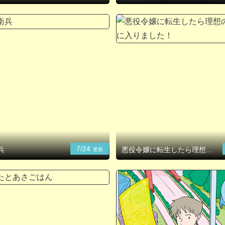
7/24
兵
悪役令嬢に転生したら理想の
更新
部屋が手に入りました！