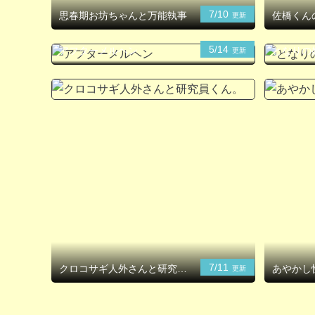
7/10
思春期お坊ちゃんと万能執事
佐橋くん
更新
5/14
アフターメルヘン
となりの
更新
7/11
クロコサギ人外さんと研究員
あやかし
更新
くん。