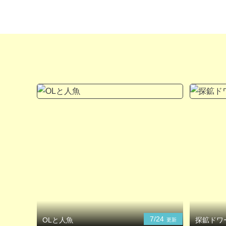
7/24
OLと人魚
探鉱ドワ
更新