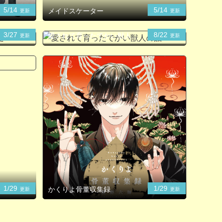
5/14
5/14
メイドスケーター
更新
更新
3/27
8/22
愛されて育ったでかい獣人の
更新
更新
話
1/29
1/29
かくりよ骨董収集録
更新
更新