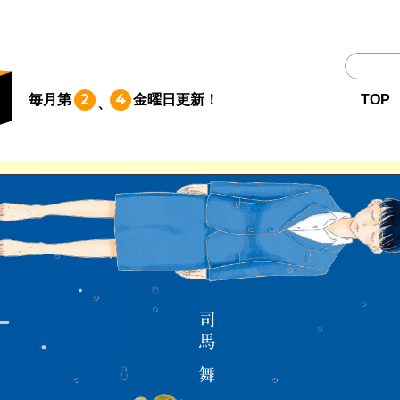
TOP
2
4
毎月第
金曜日
更新！
TOP
、
作品一覧
単行本
NEWS
持ち込み
お問い合わせ