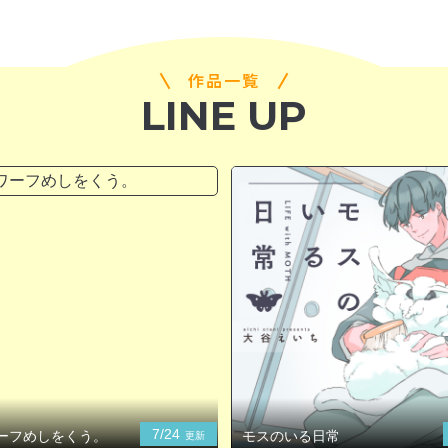
作品一覧
LINE UP
7/24
ーフめしをくう。
モスのいる日常
更新