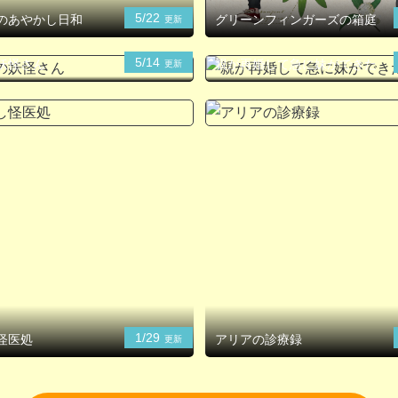
5/22
のあやかし日和
グリーンフィンガーズの箱庭
更新
5/14
妖怪さん
親が再婚して急に妹ができた
更新
1/29
怪医処
アリアの診療録
更新