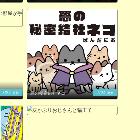
7/24
7/24
悪の秘密結社ネコ
更新
更新