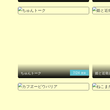
7/24
ちゅんトーク
姫と近衛
更新