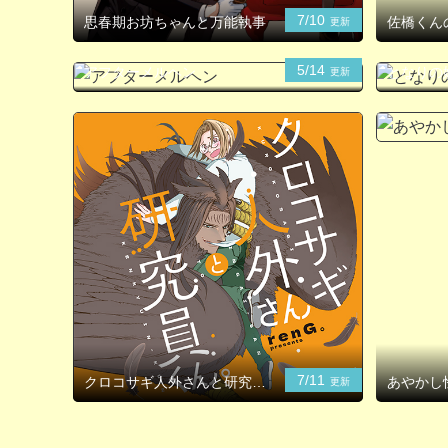
7/10
思春期お坊ちゃんと万能執事
佐橋くん
更新
5/14
アフターメルヘン
となりの
更新
7/11
クロコサギ人外さんと研究員
あやかし
更新
くん。