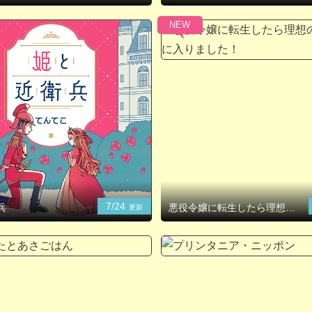
NEW
7/24
兵
悪役令嬢に転生したら理想の
更新
部屋が手に入りました！