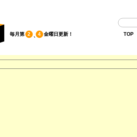
TOP
毎月第
2
4
金曜日
更新！
TOP
、
作品一覧
単行本
NEWS
持ち込み
お問い合わせ