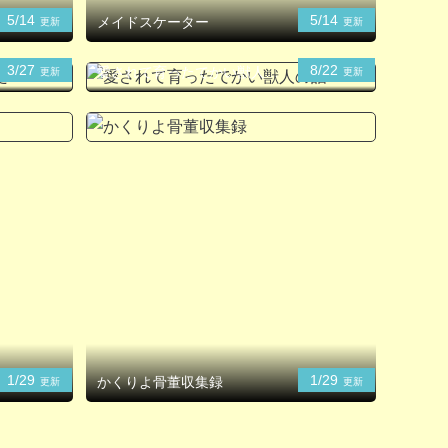
5/14
5/14
メイドスケーター
更新
更新
3/27
8/22
愛されて育ったでかい獣人の
更新
更新
話
1/29
1/29
かくりよ骨董収集録
更新
更新