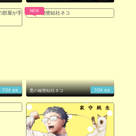
NEW
7/24
7/24
悪の秘密結社ネコ
更新
更新