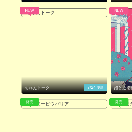
NEW
NEW
7/24
ちゅんトーク
姫と近衛
更新
発売
発売