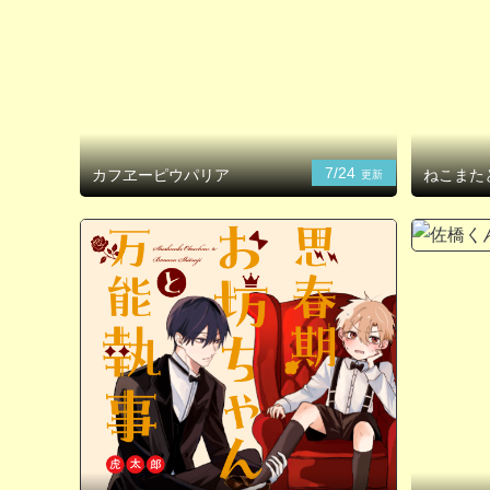
7/24
カフヱーピウパリア
ねこまた
更新