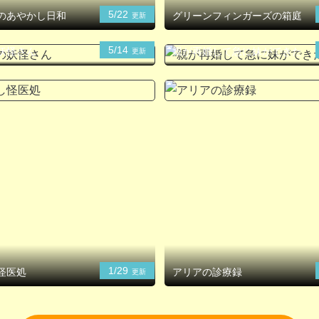
5/22
のあやかし日和
グリーンフィンガーズの箱庭
更新
5/14
妖怪さん
親が再婚して急に妹ができた
更新
1/29
怪医処
アリアの診療録
更新