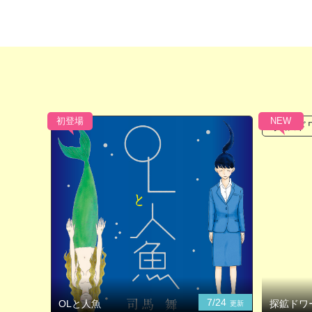
初登場
NEW
7/24
OLと人魚
探鉱ドワ
更新