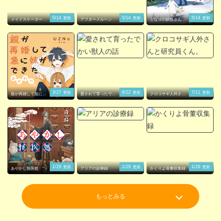
5/14
5/14
5/14
更新
更新
更新
メイドスケーター
アフターメルヘン
となりの妖怪さん
3/27
8/22
7/11
更新
更新
更新
親が再婚して急に妹
愛されて育ったでか
クロコサギ人外さん
ができた
い獣人の話
と研究員くん。
1/29
1/29
1/29
更新
更新
更新
あやかし怪医処
アリアの診療録
かくりよ骨董収集録
もっとみる