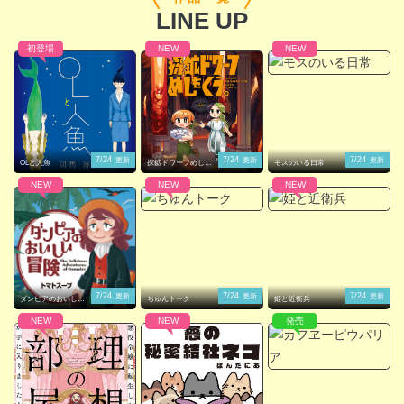
LINE UP
初登場
NEW
NEW
閉じる
7/24
7/24
7/24
更新
更新
更新
OLと人魚
探鉱ドワーフめしを
モスのいる日常
くう。
NEW
NEW
NEW
7/24
7/24
7/24
更新
更新
更新
ダンピアのおいしい
ちゅんトーク
姫と近衛兵
冒険
NEW
NEW
発売