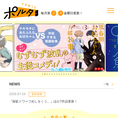
毎月第
2
4
金曜日
更新！
、
TOP
作品一覧
単行本
NEWS
NEWS
一覧
持ち込み
2026.07.24
更新情報
『探鉱ドワーフめしをくう。』ほか7作品更新！
お問い合わせ
作品一覧