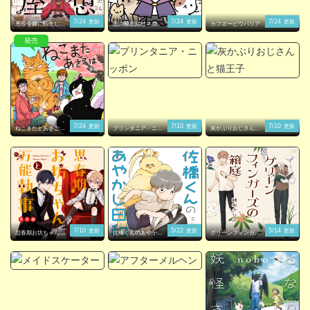
7/24
7/24
7/24
更新
更新
更新
悪役令嬢に転生した
悪の秘密結社ネコ
カフヱーピウパリア
ら理想の部屋が手に
入りました！
発売
7/24
7/10
7/10
更新
更新
更新
ねこまたとあさごは
プリンタニア・ニッ
灰かぶりおじさんと
ん
ポン
猫王子
7/10
5/22
5/14
更新
更新
更新
思春期お坊ちゃんと
佐橋くんのあやかし
グリーンフィンガー
万能執事
日和
ズの箱庭