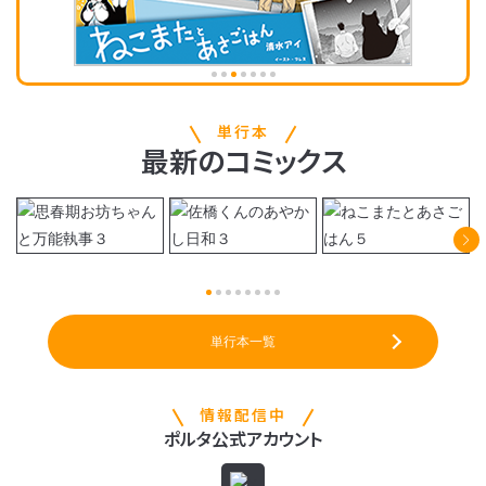
単行本
最新
の
コミックス
単行本一覧
情報配信中
ポルタ公式アカウント