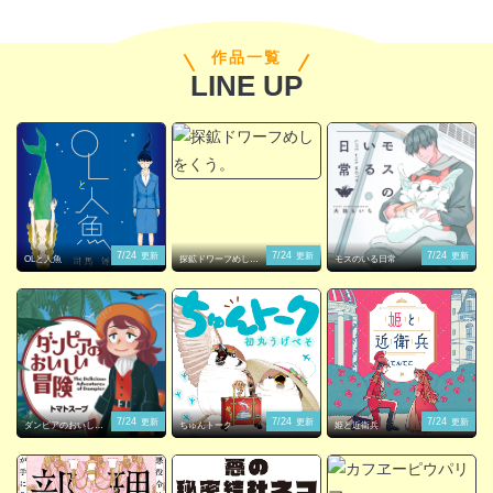
作品一覧
LINE UP
閉じる
7/24
7/24
7/24
更新
更新
更新
OLと人魚
探鉱ドワーフめしを
モスのいる日常
くう。
7/24
7/24
7/24
更新
更新
更新
ダンピアのおいしい
ちゅんトーク
姫と近衛兵
冒険