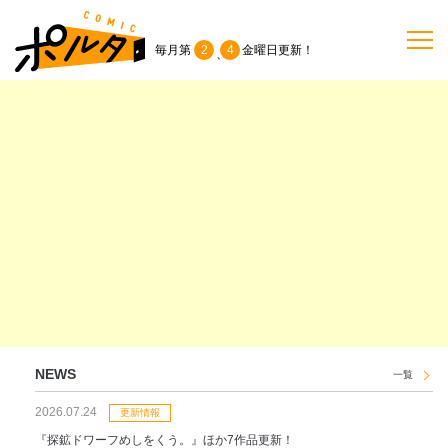
毎月第
2
4
金曜日
更新！
、
TOP
作品一覧
単行本
NEWS
持ち込み
NEWS
一覧
2026.07.24
お問い合わせ
更新情報
『探鉱ドワーフめしをくう。』ほか7作品更新！