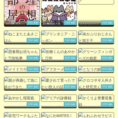
7/24
7/24
7/24
更新
更新
更新
悪役令嬢に転生した
悪の秘密結社ネコ
カフヱーピウパリア
ら理想の部屋が手に
入りました！
7/24
7/10
7/10
更新
更新
更新
ねこまたとあさごは
プリンタニア・ニッ
灰かぶりおじさんと
ん
ポン
猫王子
7/10
5/22
5/14
更新
更新
更新
思春期お坊ちゃんと
佐橋くんのあやかし
グリーンフィンガー
万能執事
日和
ズの箱庭
5/14
5/14
5/14
更新
更新
更新
メイドスケーター
アフターメルヘン
となりの妖怪さん
3/27
8/22
7/11
更新
更新
更新
親が再婚して急に妹
愛されて育ったでか
クロコサギ人外さん
ができた
い獣人の話
と研究員くん。
1/29
1/29
1/29
更新
更新
更新
あやかし怪医処
アリアの診療録
かくりよ骨董収集録