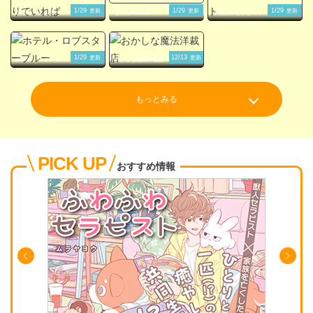
1/29
1/29
1/29
更新
更新
更新
在宅ワークもふたり
なにわMATES！
ふわふわセラピスト
でいれば
1/29
12/13
更新
更新
ホテル・ロブスター
おかしな魔法洋裁店
ブルー
もっとみる
PICK UP
おすすめ情報