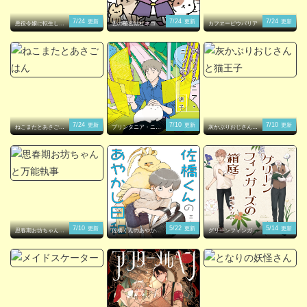
7/24
7/24
7/24
更新
更新
更新
悪役令嬢に転生した
悪の秘密結社ネコ
カフヱーピウパリア
ら理想の部屋が手に
入りました！
7/24
7/10
7/10
更新
更新
更新
ねこまたとあさごは
プリンタニア・ニッ
灰かぶりおじさんと
ん
ポン
猫王子
7/10
5/22
5/14
更新
更新
更新
思春期お坊ちゃんと
佐橋くんのあやかし
グリーンフィンガー
万能執事
日和
ズの箱庭