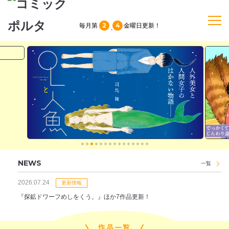
2
4
毎月第
金曜日
更新！
、
TOP
作品一覧
単行本
NEWS
NEWS
一覧
持ち込み
2026.07.24
更新情報
『探鉱ドワーフめしをくう。』ほか7作品更新！
お問い合わせ
作品一覧