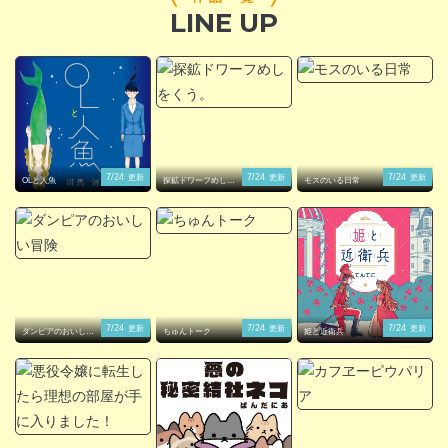
LINE UP
閉じる
7/24
7/24
7/24
更新
更新
更新
OLと人魚
探鉱ドワーフめしを
モスのいる日常
くう。
7/24
7/24
7/24
更新
更新
更新
ダンピアのおいしい
ちゅんトーク
姫と近衛兵
冒険