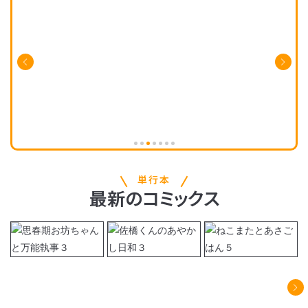
単行本
最新
の
コミックス