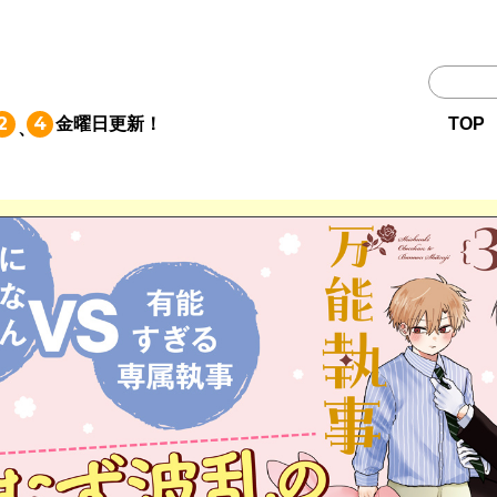
TOP
2
4
金曜日
更新！
TOP
、
作品一覧
単行本
NEWS
持ち込み
お問い合わせ