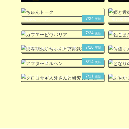
7/24
ちゅんトーク
姫と近衛
更新
7/24
カフヱーピウパリア
ねこまた
更新
7/10
思春期お坊ちゃんと万能執事
佐橋くん
更新
5/14
アフターメルヘン
となりの
更新
7/11
クロコサギ人外さんと研究員
あやかし
更新
くん。