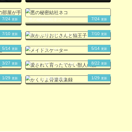
7/24
7/24
悪の秘密結社ネコ
更新
更新
7/10
7/10
灰かぶりおじさんと猫王子
更新
更新
5/14
5/14
メイドスケーター
更新
更新
3/27
8/22
愛されて育ったでかい獣人の
更新
更新
話
1/29
1/29
かくりよ骨董収集録
更新
更新