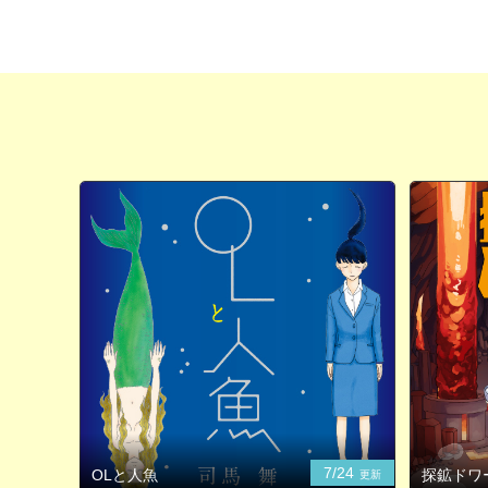
7/24
OLと人魚
探鉱ドワ
更新