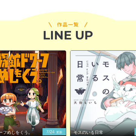
作品一覧
LINE UP
7/24
ーフめしをくう。
モスのいる日常
更新