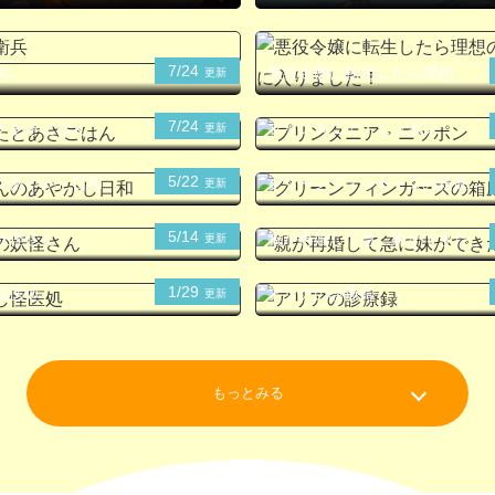
7/24
兵
悪役令嬢に転生したら理想の
更新
部屋が手に入りました！
7/24
とあさごはん
プリンタニア・ニッポン
更新
5/22
のあやかし日和
グリーンフィンガーズの箱庭
更新
5/14
妖怪さん
親が再婚して急に妹ができた
更新
1/29
怪医処
アリアの診療録
更新
もっとみる