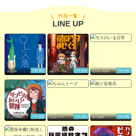
作品一覧
LINE UP
閉じる
7/24
7/24
7/24
更新
更新
更新
OLと人魚
探鉱ドワーフめしを
モスのいる日常
くう。
7/24
7/24
7/24
更新
更新
更新
ダンピアのおいしい
ちゅんトーク
姫と近衛兵
冒険