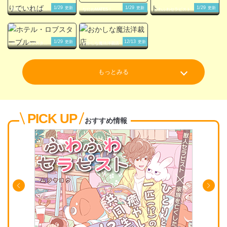
1/29
1/29
1/29
更新
更新
更新
在宅ワークもふたり
なにわMATES！
ふわふわセラピスト
でいれば
1/29
12/13
更新
更新
ホテル・ロブスター
おかしな魔法洋裁店
ブルー
もっとみる
PICK UP
おすすめ情報