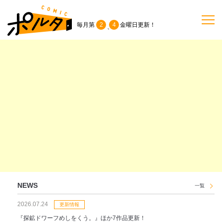
毎月第
2
4
金曜日
更新！
、
TOP
作品一覧
単行本
NEWS
持ち込み
NEWS
一覧
2026.07.24
お問い合わせ
更新情報
『探鉱ドワーフめしをくう。』ほか7作品更新！