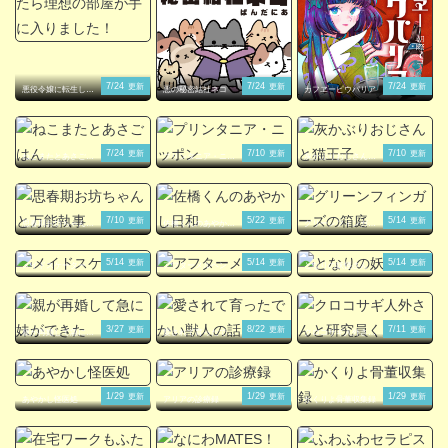
7/24
7/24
7/24
更新
更新
更新
悪役令嬢に転生した
悪の秘密結社ネコ
カフヱーピウパリア
ら理想の部屋が手に
入りました！
7/24
7/10
7/10
更新
更新
更新
ねこまたとあさごは
プリンタニア・ニッ
灰かぶりおじさんと
ん
ポン
猫王子
7/10
5/22
5/14
更新
更新
更新
思春期お坊ちゃんと
佐橋くんのあやかし
グリーンフィンガー
万能執事
日和
ズの箱庭
5/14
5/14
5/14
更新
更新
更新
メイドスケーター
アフターメルヘン
となりの妖怪さん
3/27
8/22
7/11
更新
更新
更新
親が再婚して急に妹
愛されて育ったでか
クロコサギ人外さん
ができた
い獣人の話
と研究員くん。
1/29
1/29
1/29
更新
更新
更新
あやかし怪医処
アリアの診療録
かくりよ骨董収集録