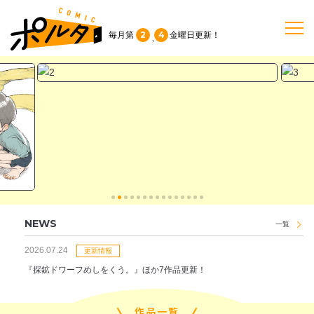
2
4
毎月第
金曜日
更新！
、
TOP
作品一覧
単行本
NEWS
NEWS
一覧
持ち込み
2026.07.24
更新情報
『探鉱ドワーフめしをくう。』ほか7作品更新！
お問い合わせ
作品一覧