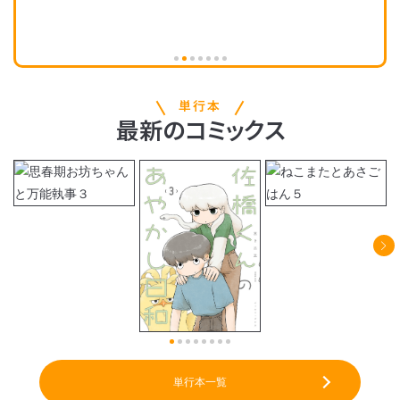
単行本
最新
の
コミックス
単行本一覧