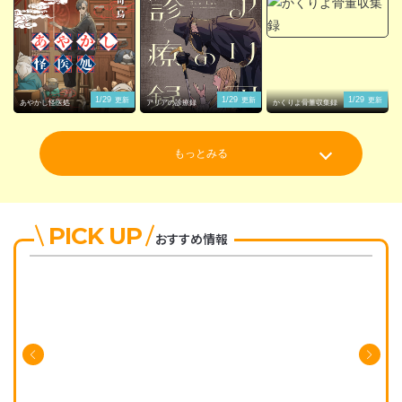
1/29
1/29
1/29
更新
更新
更新
あやかし怪医処
アリアの診療録
かくりよ骨董収集録
もっとみる
PICK UP
おすすめ情報