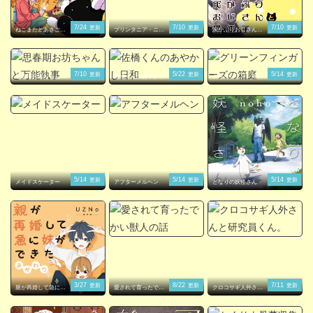
7/24
7/10
7/10
更新
更新
更新
ねこまたとあさごは
プリンタニア・ニッ
灰かぶりおじさんと
ん
ポン
猫王子
7/10
5/22
5/14
更新
更新
更新
思春期お坊ちゃんと
佐橋くんのあやかし
グリーンフィンガー
万能執事
日和
ズの箱庭
5/14
5/14
5/14
更新
更新
更新
メイドスケーター
アフターメルヘン
となりの妖怪さん
3/27
8/22
7/11
更新
更新
更新
親が再婚して急に妹
愛されて育ったでか
クロコサギ人外さん
ができた
い獣人の話
と研究員くん。