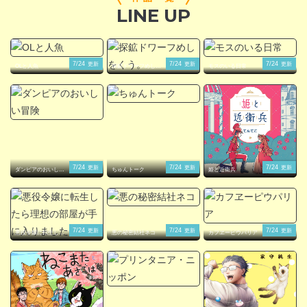
LINE UP
閉じる
7/24
7/24
7/24
更新
更新
更新
OLと人魚
探鉱ドワーフめしを
モスのいる日常
くう。
7/24
7/24
7/24
更新
更新
更新
ダンピアのおいしい
ちゅんトーク
姫と近衛兵
冒険
7/24
7/24
7/24
更新
更新
更新
悪役令嬢に転生した
悪の秘密結社ネコ
カフヱーピウパリア
ら理想の部屋が手に
入りました！