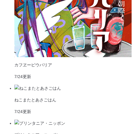
カフヱーピウパリア
7/24
更新
ねこまたとあさごはん
7/24
更新