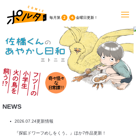
2
4
毎月第
金曜日
更新！
、
TOP
作品一覧
単行本
NEWS
NEWS
持ち込み
2026.07.24
更新情報
お問い合わせ
『探鉱ドワーフめしをくう。』ほか7作品更新！