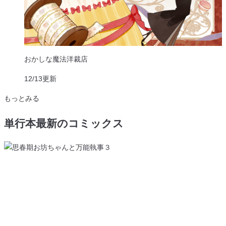
おかしな魔法洋裁店
12/13
更新
もっとみる
単行本
最新
の
コミックス