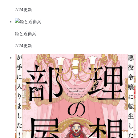
7/24
更新
姫と近衛兵
7/24
更新