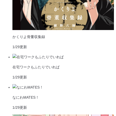
かくりよ骨董収集録
1/29
更新
在宅ワークもふたりでいれば
1/29
更新
なにわMATES！
1/29
更新