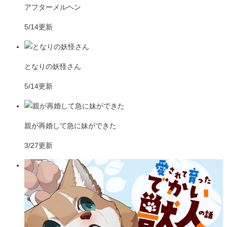
アフターメルヘン
5/14
更新
となりの妖怪さん
5/14
更新
親が再婚して急に妹ができた
3/27
更新