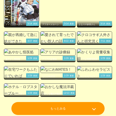
5/14
5/14
5/14
更新
更新
更新
メイドスケーター
アフターメルヘン
となりの妖怪さん
3/27
8/22
7/11
更新
更新
更新
親が再婚して急に妹
愛されて育ったでか
クロコサギ人外さん
ができた
い獣人の話
と研究員くん。
1/29
1/29
1/29
更新
更新
更新
あやかし怪医処
アリアの診療録
かくりよ骨董収集録
1/29
1/29
1/29
更新
更新
更新
在宅ワークもふたり
なにわMATES！
ふわふわセラピスト
でいれば
1/29
12/13
更新
更新
ホテル・ロブスター
おかしな魔法洋裁店
ブルー
もっとみる