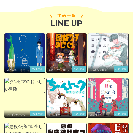
作品一覧
LINE UP
閉じる
7/24
7/24
7/24
更新
更新
更新
OLと人魚
探鉱ドワーフめしを
モスのいる日常
くう。
7/24
7/24
7/24
更新
更新
更新
ダンピアのおいしい
ちゅんトーク
姫と近衛兵
冒険