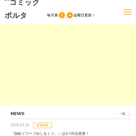
2
4
毎月第
金曜日
更新！
、
TOP
作品一覧
単行本
NEWS
持ち込み
NEWS
一覧
2026.07.24
お問い合わせ
更新情報
『探鉱ドワーフめしをくう。』ほか7作品更新！