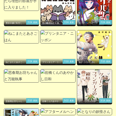
7/24
7/24
7/24
更新
更新
更新
悪役令嬢に転生した
悪の秘密結社ネコ
カフヱーピウパリア
ら理想の部屋が手に
入りました！
7/24
7/10
7/10
更新
更新
更新
ねこまたとあさごは
プリンタニア・ニッ
灰かぶりおじさんと
ん
ポン
猫王子
7/10
5/22
5/14
更新
更新
更新
思春期お坊ちゃんと
佐橋くんのあやかし
グリーンフィンガー
万能執事
日和
ズの箱庭